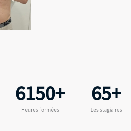
6150
+
65
+
Heures formées
Les stagiaires